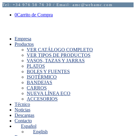
Tel: +34 976 58 76 30 / Email: amc@webamc.com
0
Carrito de Compra
Empresa
Productos
VER CATÁLOGO COMPLETO
VER TIPOS DE PRODUCTOS
VASOS, TAZAS Y JARRAS
PLATOS
BOLES Y FUENTES
ISOTÉRMICO
BANDEJAS
CARROS
NUEVA LÍNEA ECO
ACCESORIOS
Técnico
Noticias
Descargas
Contacto
Español
English