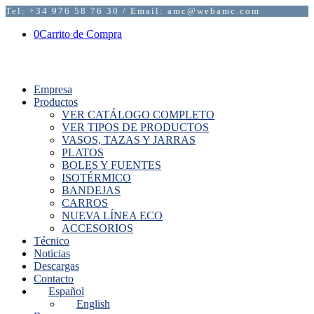
Tel: +34 976 58 76 30 / Email: amc@webamc.com
0
Carrito de Compra
Empresa
Productos
VER CATÁLOGO COMPLETO
VER TIPOS DE PRODUCTOS
VASOS, TAZAS Y JARRAS
PLATOS
BOLES Y FUENTES
ISOTÉRMICO
BANDEJAS
CARROS
NUEVA LÍNEA ECO
ACCESORIOS
Técnico
Noticias
Descargas
Contacto
Español
English